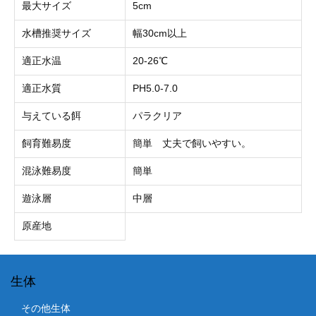
最大サイズ
5cm
水槽推奨サイズ
幅30cm以上
適正水温
20-26℃
適正水質
PH5.0-7.0
与えている餌
パラクリア
飼育難易度
簡単 丈夫で飼いやすい。
混泳難易度
簡単
遊泳層
中層
原産地
生体
その他生体