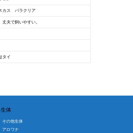
スカス パラクリア
 丈夫で飼いやすい。
はタイ
生体
その他生体
アロワナ