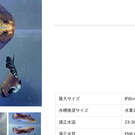
最大サイズ
約6c
水槽推奨サイズ
水量
適正水温
23-3
適正水質
PH6.