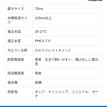
最大サイズ
70cm
水槽推奨サイ
120cm以上
ズ
適正水温
25-27℃
適正水質
PH6.5-7.0
与えている餌
ひかりクレストキャット
飼育難易度
簡単 丈夫で飼いやすい。飛び出しに要注
意
混泳難易度
簡単
遊泳層
底層
原産地
ギニア、ナイジェリア、ニジェール、ガー
ナ